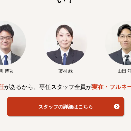
川 博功
藤村 緑
山田 
任
があるから、専任スタッフ全員が
実在・フルネ
スタッフの詳細はこちら