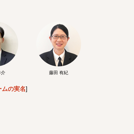
洋介
藤田 有紀
ームの実名
]