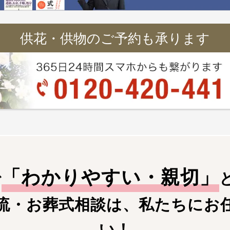
供花・供物のご予約も承ります
「
わかりやすい・親切
」
で
流・お葬式相談は、私たちにお
い！