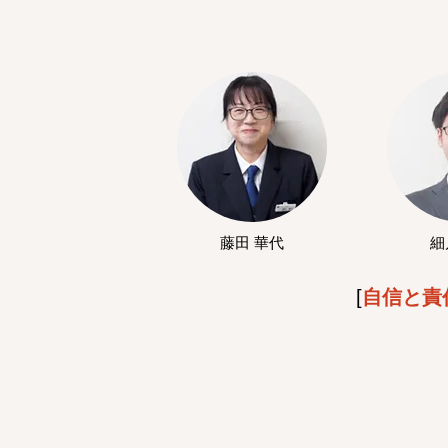
藤田 華代
細
[
自信と責