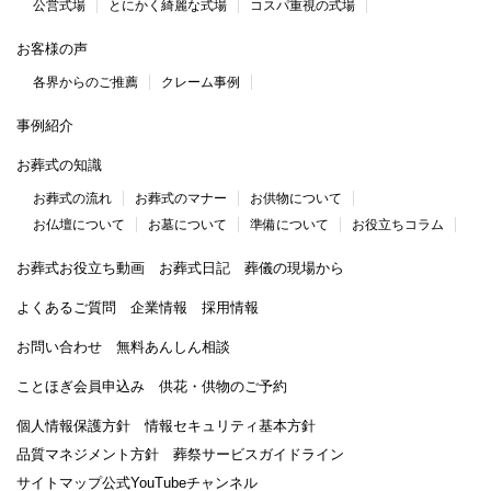
公営式場
とにかく綺麗な式場
コスパ重視の式場
お客様の声
各界からのご推薦
クレーム事例
事例紹介
お葬式の知識
お葬式の流れ
お葬式のマナー
お供物について
お仏壇について
お墓について
準備について
お役立ちコラム
お葬式お役立ち動画
お葬式日記
葬儀の現場から
よくあるご質問
企業情報
採用情報
お問い合わせ
無料あんしん相談
ことほぎ会員申込み
供花・供物のご予約
個人情報保護方針
情報セキュリティ基本方針
品質マネジメント方針
葬祭サービスガイドライン
サイトマップ
公式YouTubeチャンネル