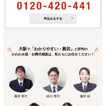
申込みをする
大阪
「
わかりやすい・親切
」
で
と評判の
かわかみ流・お葬式相談は、私たちにお任せください！
藤田 華代
細川 博功
藤村 緑