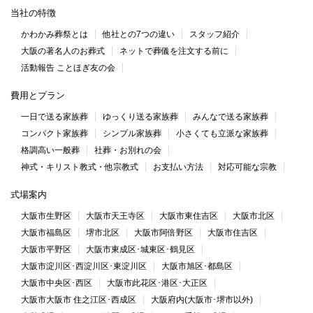
当社の特徴
かわかみ葬祭とは
他社との7つの違い
スタッフ紹介
大阪の著名人のお葬式
ネットで葬儀を注文する前に
活動報告 ことほぎ友の会
費用とプラン
一日で送る家族葬
ゆっくり送る家族葬
みんなで送る家族葬
コンパクト家族葬
シンプル家族葬
小さくても立派な家族葬
格調高い一般葬
社葬・お別れの会
神式・キリスト教式・他宗教式
お支払い方法
対応可能な宗教
式場案内
大阪市生野区
大阪市天王寺区
大阪市東住吉区
大阪市北区
大阪市福島区
堺市北区
大阪市阿倍野区
大阪市住吉区
大阪市平野区
大阪市東成区･城東区･鶴見区
大阪市淀川区･西淀川区･東淀川区
大阪市旭区･都島区
大阪市中央区･西区
大阪市此花区･港区･大正区
大阪市大阪市 住之江区･西成区
大阪府内(大阪市･堺市以外)