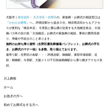
大阪市｜
東住吉区
・
天王寺区
・
生野区
の、家族葬・お葬式の相談窓口は
「
かわかみ葬祭
」へ。JR桃谷駅から徒歩５分。桃谷商店街からもアクセ
スが便利な「桃谷本店」 今里筋と勝山通の交差する大池橋交差点、大池
橋バス停の目の前「大池橋店」お葬式や家族葬の相談、事前の費用見積
り、準備や手続きのこと承ります。
無料のお持ち帰り資料（生野区優良葬儀場パンフレット、お葬式の手引
き、お葬式のマナー他）を多数、取り揃えております。
最寄り駅：生野区の各駅・・・JR桃谷駅、鶴橋駅、東部市場前駅、近
鉄・鶴橋駅、今里駅、大阪メトロ千日前線鶴橋駅から乗り継ぎアクセス良
好。
川上葬祭
ホーム
お急ぎの方へ
初めてお葬式をする方へ