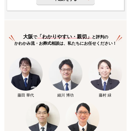
大阪
「
わかりやすい・親切
」
で
と評判の
かわかみ流・お葬式相談は、私たちにお任せください！
藤田 華代
細川 博功
藤村 緑