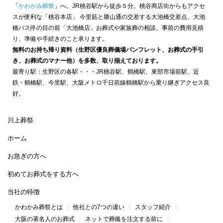
「
かわかみ葬祭
」へ。JR桃谷駅から徒歩５分。桃谷商店街からもアクセ
スが便利な「桃谷本店」 今里筋と勝山通の交差する大池橋交差点、大池
橋バス停の目の前「大池橋店」お葬式や家族葬の相談、事前の費用見積
り、準備や手続きのこと承ります。
無料のお持ち帰り資料（生野区優良葬儀場パンフレット、お葬式の手引
き、お葬式のマナー他）を多数、取り揃えております。
最寄り駅：生野区の各駅・・・JR桃谷駅、鶴橋駅、東部市場前駅、近
鉄・鶴橋駅、今里駅、大阪メトロ千日前線鶴橋駅から乗り継ぎアクセス良
好。
川上葬祭
ホーム
お急ぎの方へ
初めてお葬式をする方へ
当社の特徴
かわかみ葬祭とは
他社との7つの違い
スタッフ紹介
大阪の著名人のお葬式
ネットで葬儀を注文する前に