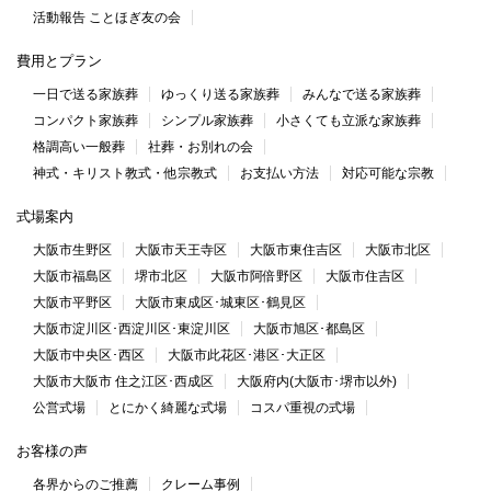
活動報告 ことほぎ友の会
費用とプラン
一日で送る家族葬
ゆっくり送る家族葬
みんなで送る家族葬
コンパクト家族葬
シンプル家族葬
小さくても立派な家族葬
格調高い一般葬
社葬・お別れの会
神式・キリスト教式・他宗教式
お支払い方法
対応可能な宗教
式場案内
大阪市生野区
大阪市天王寺区
大阪市東住吉区
大阪市北区
大阪市福島区
堺市北区
大阪市阿倍野区
大阪市住吉区
大阪市平野区
大阪市東成区･城東区･鶴見区
大阪市淀川区･西淀川区･東淀川区
大阪市旭区･都島区
大阪市中央区･西区
大阪市此花区･港区･大正区
大阪市大阪市 住之江区･西成区
大阪府内(大阪市･堺市以外)
公営式場
とにかく綺麗な式場
コスパ重視の式場
お客様の声
各界からのご推薦
クレーム事例