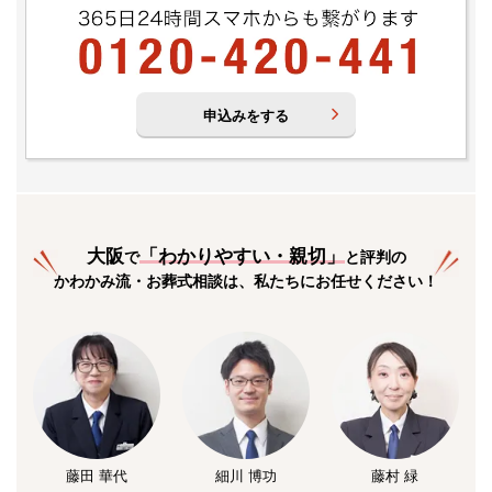
申込みをする
大阪
「
わかりやすい・親切
」
で
と評判の
かわかみ流・お葬式相談は、私たちにお任せください！
藤田 華代
細川 博功
藤村 緑