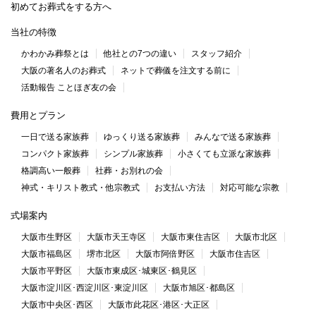
初めてお葬式をする方へ
当社の特徴
かわかみ葬祭とは
他社との7つの違い
スタッフ紹介
大阪の著名人のお葬式
ネットで葬儀を注文する前に
活動報告 ことほぎ友の会
費用とプラン
一日で送る家族葬
ゆっくり送る家族葬
みんなで送る家族葬
コンパクト家族葬
シンプル家族葬
小さくても立派な家族葬
格調高い一般葬
社葬・お別れの会
神式・キリスト教式・他宗教式
お支払い方法
対応可能な宗教
式場案内
大阪市生野区
大阪市天王寺区
大阪市東住吉区
大阪市北区
大阪市福島区
堺市北区
大阪市阿倍野区
大阪市住吉区
大阪市平野区
大阪市東成区･城東区･鶴見区
大阪市淀川区･西淀川区･東淀川区
大阪市旭区･都島区
大阪市中央区･西区
大阪市此花区･港区･大正区