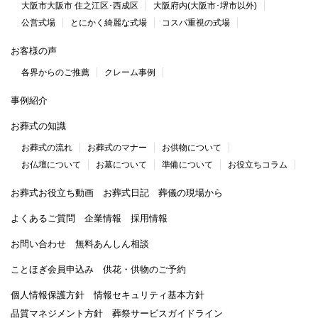
大阪市大阪市 住之江区･西成区
大阪府内(大阪市･堺市以外)
公営式場
とにかく綺麗な式場
コスパ重視の式場
お客様の声
各界からのご推薦
クレーム事例
事例紹介
お葬式の知識
お葬式の流れ
お葬式のマナー
お供物について
お仏壇について
お墓について
準備について
お役立ちコラム
お葬式お役立ち動画
お葬式日記
葬儀の現場から
よくあるご質問
企業情報
採用情報
お問い合わせ
無料あんしん相談
ことほぎ会員申込み
供花・供物のご予約
個人情報保護方針
情報セキュリティ基本方針
品質マネジメント方針
葬祭サービスガイドライン