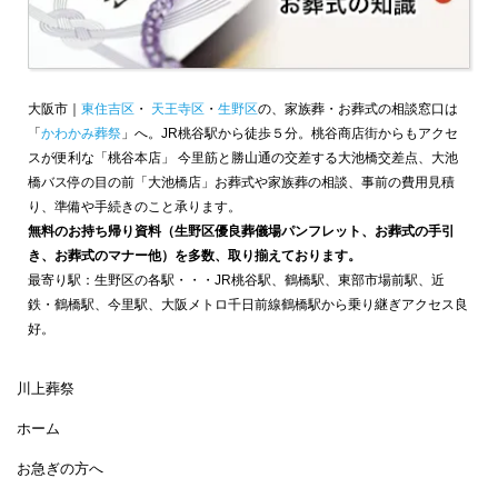
大阪市｜
東住吉区
・
天王寺区
・
生野区
の、家族葬・お葬式の相談窓口は
「
かわかみ葬祭
」へ。JR桃谷駅から徒歩５分。桃谷商店街からもアクセ
スが便利な「桃谷本店」 今里筋と勝山通の交差する大池橋交差点、大池
橋バス停の目の前「大池橋店」お葬式や家族葬の相談、事前の費用見積
り、準備や手続きのこと承ります。
無料のお持ち帰り資料（生野区優良葬儀場パンフレット、お葬式の手引
き、お葬式のマナー他）を多数、取り揃えております。
最寄り駅：生野区の各駅・・・JR桃谷駅、鶴橋駅、東部市場前駅、近
鉄・鶴橋駅、今里駅、大阪メトロ千日前線鶴橋駅から乗り継ぎアクセス良
好。
川上葬祭
ホーム
お急ぎの方へ