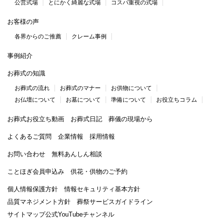
公営式場
とにかく綺麗な式場
コスパ重視の式場
お客様の声
各界からのご推薦
クレーム事例
事例紹介
お葬式の知識
お葬式の流れ
お葬式のマナー
お供物について
お仏壇について
お墓について
準備について
お役立ちコラム
お葬式お役立ち動画
お葬式日記
葬儀の現場から
よくあるご質問
企業情報
採用情報
お問い合わせ
無料あんしん相談
ことほぎ会員申込み
供花・供物のご予約
個人情報保護方針
情報セキュリティ基本方針
品質マネジメント方針
葬祭サービスガイドライン
サイトマップ
公式YouTubeチャンネル