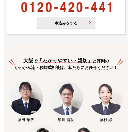
申込みをする
大阪
「
わかりやすい・親切
」
で
と評判の
かわかみ流・お葬式相談は、私たちにお任せください！
藤田 華代
細川 博功
藤村 緑