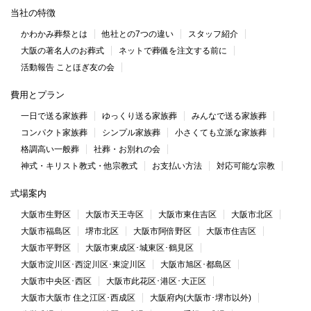
当社の特徴
かわかみ葬祭とは
他社との7つの違い
スタッフ紹介
大阪の著名人のお葬式
ネットで葬儀を注文する前に
活動報告 ことほぎ友の会
費用とプラン
一日で送る家族葬
ゆっくり送る家族葬
みんなで送る家族葬
コンパクト家族葬
シンプル家族葬
小さくても立派な家族葬
格調高い一般葬
社葬・お別れの会
神式・キリスト教式・他宗教式
お支払い方法
対応可能な宗教
式場案内
大阪市生野区
大阪市天王寺区
大阪市東住吉区
大阪市北区
大阪市福島区
堺市北区
大阪市阿倍野区
大阪市住吉区
大阪市平野区
大阪市東成区･城東区･鶴見区
大阪市淀川区･西淀川区･東淀川区
大阪市旭区･都島区
大阪市中央区･西区
大阪市此花区･港区･大正区
大阪市大阪市 住之江区･西成区
大阪府内(大阪市･堺市以外)