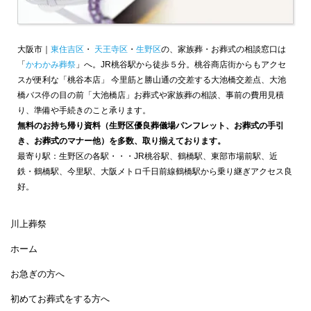
大阪市｜
東住吉区
・
天王寺区
・
生野区
の、家族葬・お葬式の相談窓口は
「
かわかみ葬祭
」へ。JR桃谷駅から徒歩５分。桃谷商店街からもアクセ
スが便利な「桃谷本店」 今里筋と勝山通の交差する大池橋交差点、大池
橋バス停の目の前「大池橋店」お葬式や家族葬の相談、事前の費用見積
り、準備や手続きのこと承ります。
無料のお持ち帰り資料（生野区優良葬儀場パンフレット、お葬式の手引
き、お葬式のマナー他）を多数、取り揃えております。
最寄り駅：生野区の各駅・・・JR桃谷駅、鶴橋駅、東部市場前駅、近
鉄・鶴橋駅、今里駅、大阪メトロ千日前線鶴橋駅から乗り継ぎアクセス良
好。
川上葬祭
ホーム
お急ぎの方へ
初めてお葬式をする方へ