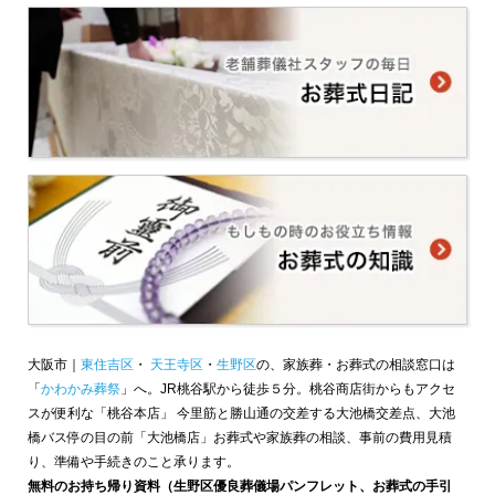
大阪市｜
東住吉区
・
天王寺区
・
生野区
の、家族葬・お葬式の相談窓口は
「
かわかみ葬祭
」へ。JR桃谷駅から徒歩５分。桃谷商店街からもアクセ
スが便利な「桃谷本店」 今里筋と勝山通の交差する大池橋交差点、大池
橋バス停の目の前「大池橋店」お葬式や家族葬の相談、事前の費用見積
り、準備や手続きのこと承ります。
無料のお持ち帰り資料（生野区優良葬儀場パンフレット、お葬式の手引