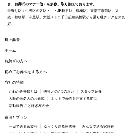
き、お葬式のマナー他）を多数、取り揃えております。
最寄り駅：生野区の各駅・・・JR桃谷駅、鶴橋駅、東部市場前駅、近
鉄・鶴橋駅、今里駅、大阪メトロ千日前線鶴橋駅から乗り継ぎアクセス良
好。
川上葬祭
ホーム
お急ぎの方へ
初めてお葬式をする方へ
当社の特徴
かわかみ葬祭とは
他社との7つの違い
スタッフ紹介
大阪の著名人のお葬式
ネットで葬儀を注文する前に
活動報告 ことほぎ友の会
費用とプラン
一日で送る家族葬
ゆっくり送る家族葬
みんなで送る家族葬