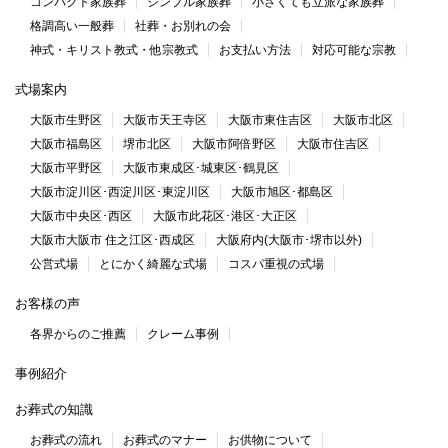
コンパクト家族葬
シンプル家族葬
小さくても立派な家族葬
格調高い一般葬
社葬・お別れの会
神式・キリスト教式・他宗教式
お支払い方法
対応可能な宗教
式場案内
大阪市生野区
大阪市天王寺区
大阪市東住吉区
大阪市北区
大阪市福島区
堺市北区
大阪市阿倍野区
大阪市住吉区
大阪市平野区
大阪市東成区･城東区･鶴見区
大阪市淀川区･西淀川区･東淀川区
大阪市旭区･都島区
大阪市中央区･西区
大阪市此花区･港区･大正区
大阪市大阪市 住之江区･西成区
大阪府内(大阪市･堺市以外)
公営式場
とにかく綺麗な式場
コスパ重視の式場
お客様の声
各界からのご推薦
クレーム事例
事例紹介
お葬式の知識
お葬式の流れ
お葬式のマナー
お供物について