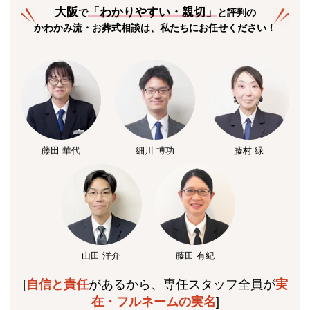
大阪
「
わかりやすい・親切
」
で
と評判の
かわかみ流・お葬式相談は、私たちにお任せください！
藤田 華代
細川 博功
藤村 緑
山田 洋介
藤田 有紀
[
自信と責任
があるから、専任スタッフ全員が
実
在・フルネームの実名
]