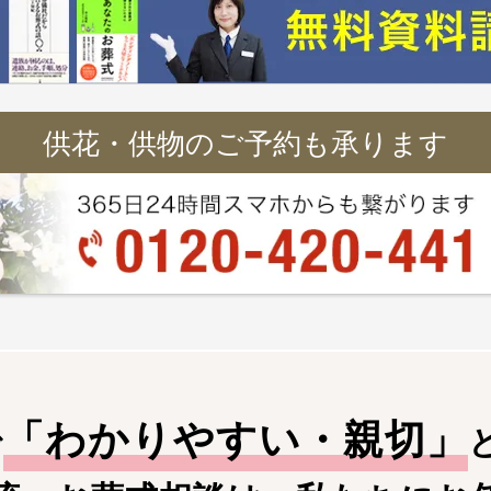
供花・供物のご予約も承ります
「
わかりやすい・親切
」
で