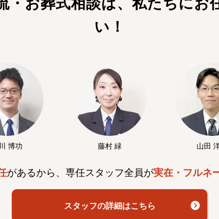
流・お葬式相談は、私たちにお
い！
川 博功
藤村 緑
山田 
任
があるから、専任スタッフ全員が
実在・フルネ
スタッフの詳細はこちら