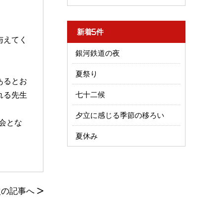
新着5件
与えてく
銀河鉄道の夜
夏祭り
あるとお
れる先生
七十二候
夕立に感じる季節の移ろい
会とな
夏休み
次の記事へ
>