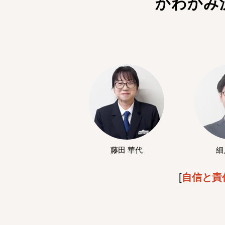
かわかみ
藤田 華代
細
[
自信と責