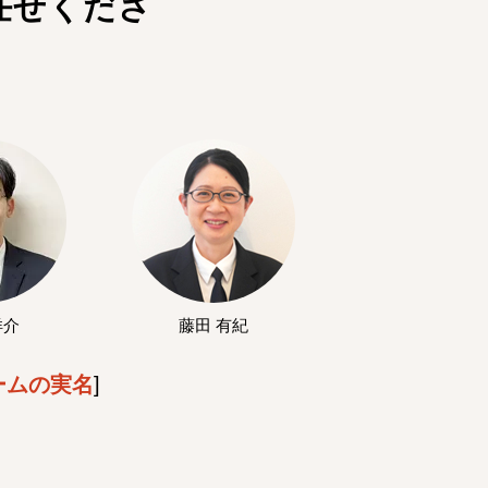
任せくださ
洋介
藤田 有紀
ームの実名
]