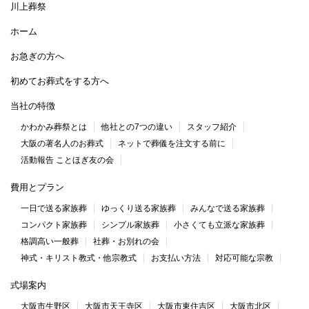
川上葬祭
ホーム
お急ぎの方へ
初めてお葬式をする方へ
当社の特徴
かわかみ葬祭とは
他社との7つの違い
スタッフ紹介
大阪の著名人のお葬式
ネットで葬儀を注文する前に
活動報告 ことほぎ友の会
費用とプラン
一日で送る家族葬
ゆっくり送る家族葬
みんなで送る家族葬
コンパクト家族葬
シンプル家族葬
小さくても立派な家族葬
格調高い一般葬
社葬・お別れの会
神式・キリスト教式・他宗教式
お支払い方法
対応可能な宗教
式場案内
大阪市生野区
大阪市天王寺区
大阪市東住吉区
大阪市北区