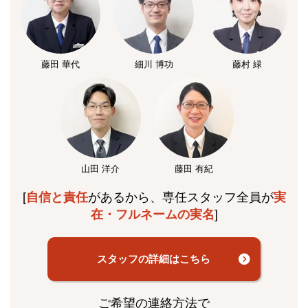
藤田 華代
細川 博功
藤村 緑
山田 洋介
藤田 有紀
[
自信と責任
があるから、専任スタッフ全員が
実
在・フルネームの実名
]
スタッフの詳細はこちら
ご希望の連絡方法で