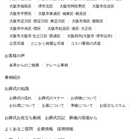
大阪市福島区
堺市北区
大阪市阿倍野区
大阪市住吉区
大阪市平野区
大阪市東成区･城東区･鶴見区
大阪市淀川区･西淀川区･東淀川区
大阪市旭区･都島区
大阪市中央区･西区
大阪市此花区･港区･大正区
大阪市大阪市 住之江区･西成区
大阪府内(大阪市･堺市以外)
公営式場
とにかく綺麗な式場
コスパ重視の式場
お客様の声
各界からのご推薦
クレーム事例
事例紹介
お葬式の知識
お葬式の流れ
お葬式のマナー
お供物について
お仏壇について
お墓について
準備について
お役立ちコラム
お葬式お役立ち動画
お葬式日記
葬儀の現場から
よくあるご質問
企業情報
採用情報