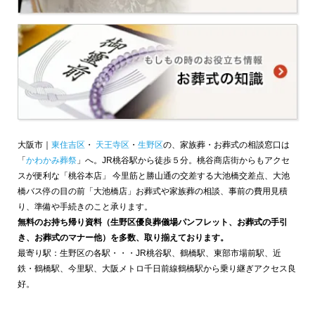
大阪市｜
東住吉区
・
天王寺区
・
生野区
の、家族葬・お葬式の相談窓口は
「
かわかみ葬祭
」へ。JR桃谷駅から徒歩５分。桃谷商店街からもアクセ
スが便利な「桃谷本店」 今里筋と勝山通の交差する大池橋交差点、大池
橋バス停の目の前「大池橋店」お葬式や家族葬の相談、事前の費用見積
り、準備や手続きのこと承ります。
無料のお持ち帰り資料（生野区優良葬儀場パンフレット、お葬式の手引
き、お葬式のマナー他）を多数、取り揃えております。
最寄り駅：生野区の各駅・・・JR桃谷駅、鶴橋駅、東部市場前駅、近
鉄・鶴橋駅、今里駅、大阪メトロ千日前線鶴橋駅から乗り継ぎアクセス良
好。