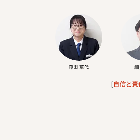
藤田 華代
細
[
自信と責