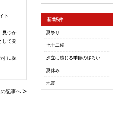
イト
新着5件
、見つか
夏祭り
として発
七十二候
めずに探
夕立に感じる季節の移ろい
夏休み
地震
次の記事へ
>