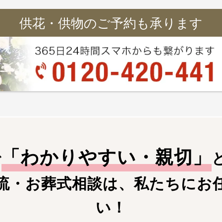
供花・供物のご予約も承ります
「
わかりやすい・親切
」
で
流・お葬式相談は、私たちにお
い！