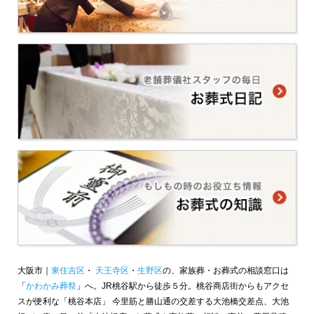
大阪市｜
東住吉区
・
天王寺区
・
生野区
の、家族葬・お葬式の相談窓口は
「
かわかみ葬祭
」へ。JR桃谷駅から徒歩５分。桃谷商店街からもアクセ
スが便利な「桃谷本店」 今里筋と勝山通の交差する大池橋交差点、大池