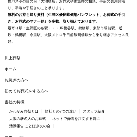
橋バス停の目の前「大池橋店」お葬式や家族葬の相談、事前の費用見積
り、準備や手続きのこと承ります。
無料のお持ち帰り資料（生野区優良葬儀場パンフレット、お葬式の手引
き、お葬式のマナー他）を多数、取り揃えております。
最寄り駅：生野区の各駅・・・JR桃谷駅、鶴橋駅、東部市場前駅、近
鉄・鶴橋駅、今里駅、大阪メトロ千日前線鶴橋駅から乗り継ぎアクセス良
好。
川上葬祭
ホーム
お急ぎの方へ
初めてお葬式をする方へ
当社の特徴
かわかみ葬祭とは
他社との7つの違い
スタッフ紹介
大阪の著名人のお葬式
ネットで葬儀を注文する前に
活動報告 ことほぎ友の会