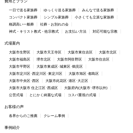
費用とプラン
一日で送る家族葬
ゆっくり送る家族葬
みんなで送る家族葬
コンパクト家族葬
シンプル家族葬
小さくても立派な家族葬
格調高い一般葬
社葬・お別れの会
神式・キリスト教式・他宗教式
お支払い方法
対応可能な宗教
式場案内
大阪市生野区
大阪市天王寺区
大阪市東住吉区
大阪市北区
大阪市福島区
堺市北区
大阪市阿倍野区
大阪市住吉区
大阪市平野区
大阪市東成区･城東区･鶴見区
大阪市淀川区･西淀川区･東淀川区
大阪市旭区･都島区
大阪市中央区･西区
大阪市此花区･港区･大正区
大阪市大阪市 住之江区･西成区
大阪府内(大阪市･堺市以外)
公営式場
とにかく綺麗な式場
コスパ重視の式場
お客様の声
各界からのご推薦
クレーム事例
事例紹介