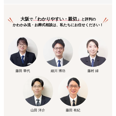
大阪
「
わかりやすい・親切
」
で
と評判の
かわかみ流・お葬式相談は、私たちにお任せください！
藤田 華代
細川 博功
藤村 緑
山田 洋介
藤田 有紀