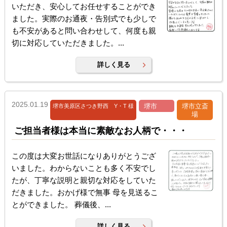
いただき、安心してお任せすることができ
ました。実際のお通夜・告別式でも少しで
も不安があると問い合わせして、何度も親
切に対応していただきました。...
詳しく見る
2025.01.19
堺市
堺市立斎
堺市美原区さつき野西 Y・T 様
場
ご担当者様は本当に素敵なお人柄で・・・
この度は大変お世話になりありがとうござ
いました。わからないことも多く不安でし
たが、丁寧な説明と親切な対応をしていた
だきました。おかげ様で無事 母を見送るこ
とができました。 葬儀後、...
詳しく見る