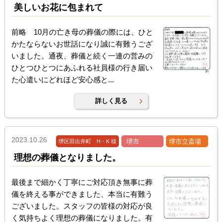
美しいお花に包まれて
前略 10月の亡き母の葬儀の際には、ひと
かたならないお世話になり誠に有難うござ
いました。通夜、葬儀と続く一連の営みの
ひとつひとつにあふれる社員様の行き届い
た心遣いにどれほど安心感と...
詳しく見る
2023.10.26
堺市
堺市立斎場
堺区田出井町 H・K 様
理想の葬儀となりました。
最後まで細かく丁寧にご対応頂き無事に葬
儀を終える事ができました、本当に有難う
ございました。スタッフの皆様の対応が良
く気持ちよく理想の葬儀になりました。有