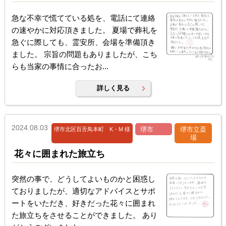
急な不幸で慌てている処を、電話にて連絡
の速やかに対応頂きました。 夏場で葬礼を
急ぐに際しても、霊安所、会場を準備頂き
ました。 宗旨の問題もありましたが、こち
らも当家の事情に合ったお...
詳しく見る
2024.08.03
堺市
堺市立斎
堺市北区百舌鳥本町 K・M 様
場
花々に囲まれた旅立ち
突然の事で、どうしてよいものかと困惑し
ておりましたが、適切なアドバイスとサポ
ートをいただき、好きだった花々に囲まれ
た旅立ちをさせることができました。 あり