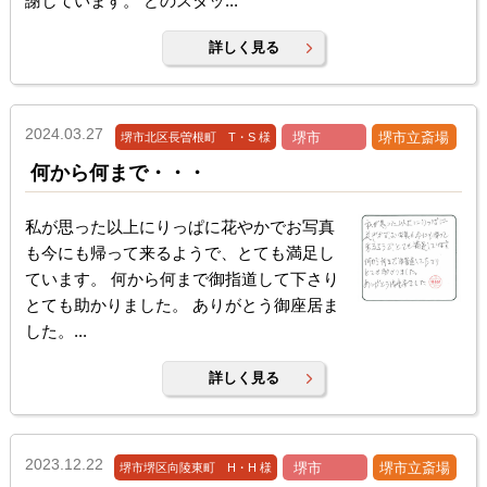
謝しています。 どのスタッ...
詳しく見る
2024.03.27
堺市
堺市立斎場
堺市北区長曽根町 T・S 様
何から何まで・・・
私が思った以上にりっぱに花やかでお写真
も今にも帰って来るようで、とても満足し
ています。 何から何まで御指道して下さり
とても助かりました。 ありがとう御座居ま
した。...
詳しく見る
2023.12.22
堺市
堺市立斎場
堺市堺区向陵東町 H・H 様