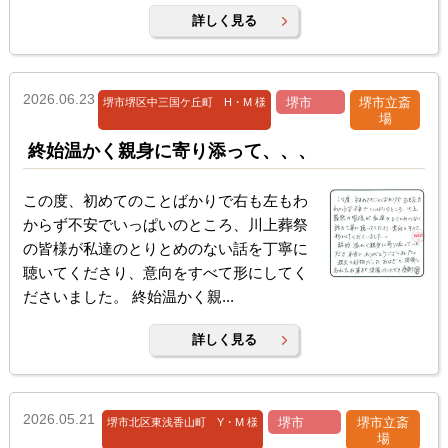
詳しく見る
2026.06.23
堺市
堺市立斎
堺市堺区中三国ケ丘町 H・M 様
場
終始温かく親身に寄り添って、、、
この度、初めてのことばかりで右も左もわ
からず不安でいっぱいのところ、川上葬祭
の皆様が私達のとりとめのない話を丁寧に
聴いてくださり、意向をすべて形にしてく
ださいました。 終始温かく親...
詳しく見る
2026.05.21
堺市
堺市立斎
堺市北区東浅香山町 Y・M 様
場