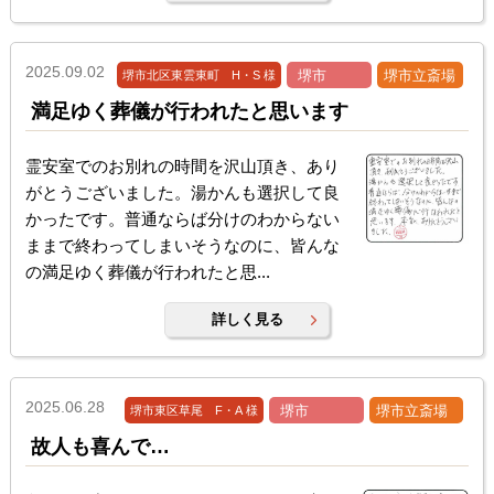
2025.09.02
堺市
堺市立斎場
堺市北区東雲東町 H・S 様
満足ゆく葬儀が行われたと思います
霊安室でのお別れの時間を沢山頂き、あり
がとうございました。湯かんも選択して良
かったです。普通ならば分けのわからない
ままで終わってしまいそうなのに、皆んな
の満足ゆく葬儀が行われたと思...
詳しく見る
2025.06.28
堺市
堺市立斎場
堺市東区草尾 F・A 様
故人も喜んで…