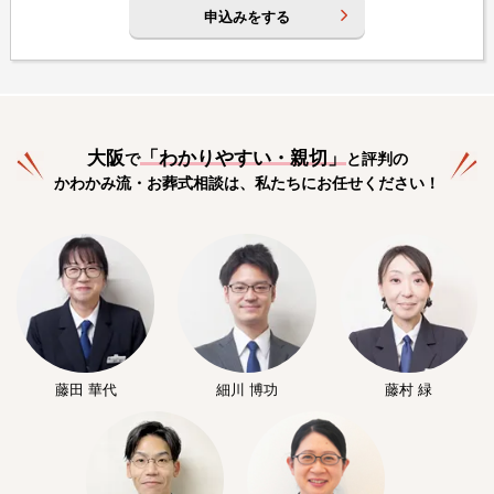
申込みをする
大阪
「
わかりやすい・親切
」
で
と評判の
かわかみ流・お葬式相談は、私たちにお任せください！
藤田 華代
細川 博功
藤村 緑