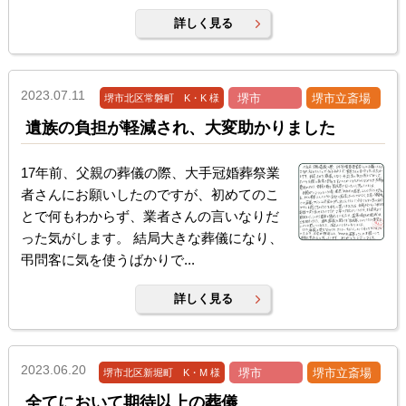
詳しく見る
2023.07.11
堺市
堺市立斎場
堺市北区常磐町 K・K 様
遺族の負担が軽減され、大変助かりました
17年前、父親の葬儀の際、大手冠婚葬祭業
者さんにお願いしたのですが、初めてのこ
とで何もわからず、業者さんの言いなりだ
った気がします。 結局大きな葬儀になり、
弔問客に気を使うばかりで...
詳しく見る
2023.06.20
堺市
堺市立斎場
堺市北区新堀町 K・M 様
全てにおいて期待以上の葬儀