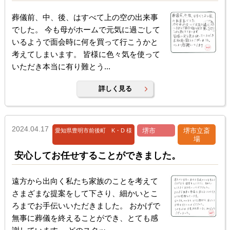
葬儀前、中、後、はすべて上の空の出来事
でした。 今も母がホームで元気に過ごして
いるようで面会時に何を買って行こうかと
考えてしまいます。 皆様に色々気を使って
いただき本当に有り難とう...
詳しく見る
2024.04.17
堺市
堺市立斎
愛知県豊明市前後町 K・D 様
場
安心してお任せすることができました。
遠方から出向く私たち家族のことを考えて
さまざまな提案をして下さり、細かいとこ
ろまでお手伝いいただきました。 おかげで
無事に葬儀を終えることができ、とても感