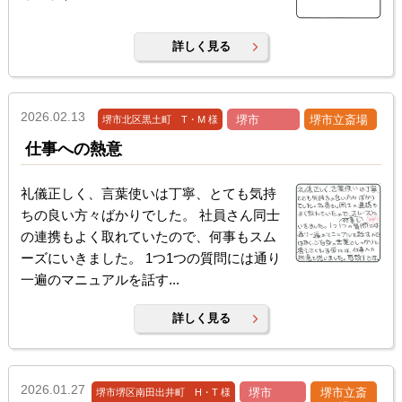
詳しく見る
2026.02.13
堺市
堺市立斎場
堺市北区黒土町 T・M 様
仕事への熱意
礼儀正しく、言葉使いは丁寧、とても気持
ちの良い方々ばかりでした。 社員さん同士
の連携もよく取れていたので、何事もスム
ーズにいきました。 1つ1つの質問には通り
一遍のマニュアルを話す...
詳しく見る
2026.01.27
堺市
堺市立斎
堺市堺区南田出井町 H・T 様