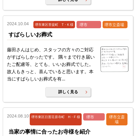
2024.10.04
堺市
堺市立斎場
堺市東区菩提町 T・K 様
すばらしいお葬式
藤田さんはじめ、スタッフの方々のご対応
がすばらしかったです。 隅々まで行き届い
たご配慮等、とても、いいお葬式でした。
故人もきっと、喜んでいると思います。本
当にすばらしいお葬式を有...
詳しく見る
2024.08.10
堺市
堺市立斎
堺市東区日置荘原寺町 H・F 様
場
当家の事情に合ったお寺様を紹介