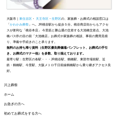
大阪市｜
東住吉区
・
天王寺区
・
生野区
の、家族葬・お葬式の相談窓口は
「
かわかみ葬祭
」へ。JR桃谷駅から徒歩５分。桃谷商店街からもアクセ
スが便利な「桃谷本店」 今里筋と勝山通の交差する大池橋交差点、大池
橋バス停の目の前「大池橋店」お葬式や家族葬の相談、事前の費用見積
り、準備や手続きのこと承ります。
無料のお持ち帰り資料（生野区優良葬儀場パンフレット、お葬式の手引
き、お葬式のマナー他）を多数、取り揃えております。
最寄り駅：生野区の各駅・・・JR桃谷駅、鶴橋駅、東部市場前駅、近
鉄・鶴橋駅、今里駅、大阪メトロ千日前線鶴橋駅から乗り継ぎアクセス良
好。
川上葬祭
ホーム
お急ぎの方へ
初めてお葬式をする方へ