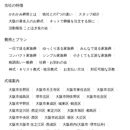
当社の特徴
かわかみ葬祭とは
他社との7つの違い
スタッフ紹介
大阪の著名人のお葬式
ネットで葬儀を注文する前に
活動報告 ことほぎ友の会
費用とプラン
一日で送る家族葬
ゆっくり送る家族葬
みんなで送る家族葬
コンパクト家族葬
シンプル家族葬
小さくても立派な家族葬
格調高い一般葬
社葬・お別れの会
神式・キリスト教式・他宗教式
お支払い方法
対応可能な宗教
式場案内
大阪市生野区
大阪市天王寺区
大阪市東住吉区
大阪市北区
大阪市福島区
堺市北区
大阪市阿倍野区
大阪市住吉区
大阪市平野区
大阪市東成区･城東区･鶴見区
大阪市淀川区･西淀川区･東淀川区
大阪市旭区･都島区
大阪市中央区･西区
大阪市此花区･港区･大正区
大阪市大阪市 住之江区･西成区
大阪府内(大阪市･堺市以外)