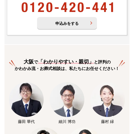
申込みをする
大阪
「
わかりやすい・親切
」
で
と評判の
かわかみ流・お葬式相談は、私たちにお任せください！
藤田 華代
細川 博功
藤村 緑