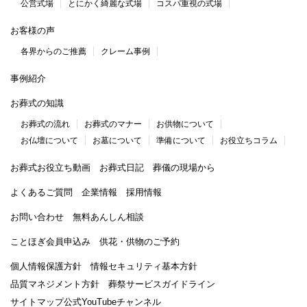
公営式場
とにかく綺麗な式場
コスパ重視の式場
お客様の声
各界からのご推薦
クレーム事例
事例紹介
お葬式の知識
お葬式の流れ
お葬式のマナー
お供物について
お仏壇について
お墓について
準備について
お役立ちコラム
お葬式お役立ち動画
お葬式日記
葬儀の現場から
よくあるご質問
企業情報
採用情報
お問い合わせ
無料あんしん相談
ことほぎ会員申込み
供花・供物のご予約
個人情報保護方針
情報セキュリティ基本方針
品質マネジメント方針
葬祭サービスガイドライン
サイトマップ
公式YouTubeチャンネル