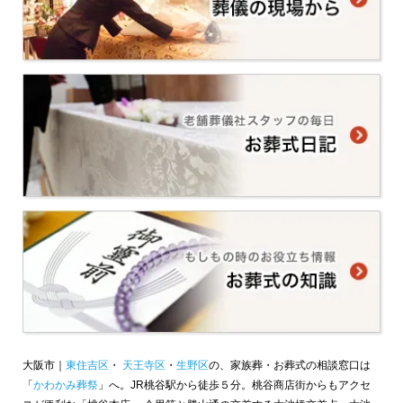
大阪市｜
東住吉区
・
天王寺区
・
生野区
の、家族葬・お葬式の相談窓口は
「
かわかみ葬祭
」へ。JR桃谷駅から徒歩５分。桃谷商店街からもアクセ