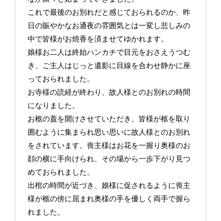
これで最後のお別れだと感じておられるのか、昨
日の賑やかなお通夜の雰囲気とは一変し悲しみの
中で皆様がお焼香を済ませてゆかれます。
娘様お二人は終始ハンカチで目元をおさえうつむ
き、ご主人はじっと遺影に目線を合わせ静かに座
っておられました。
お寺様の読経が終わり、故人様とのお別れの時間
になりました。
お柩の蓋を開けさせていただき、皆様が柩を取り
囲むように集まられ思い思いに故人様とのお別れ
をされています。喪主様はお花を一握り奥様のお
顔の横に手向けられ、その場から一歩下がり見つ
めておられました。
出棺の時間が近づき、娘様に促されるように喪主
様が柩の傍に屈まれ奥様の手を優しく両手で握ら
れました。