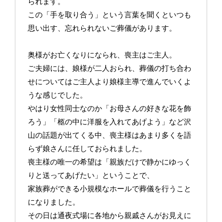
られます。
この「手を取り合う」という言葉を聞くといつも
思い出す、忘れられないご葬儀があります。
奥様がお亡くなりになられ、喪主はご主人。
ご夫婦には、娘様が二人おられ、葬儀の打ち合わ
せについてはご主人より娘様主導で進んでいくよ
うな感じでした。
やはり女性同士なのか「お母さんの好きな花を飾
ろう」「柩の中に洋服を入れてあげよう」など沢
山の話題が出てくる中、喪主様はあまり多くを語
らず娘さんに任しておられました。
喪主様の唯一の希望は「親族だけで静かにゆっく
りと送ってあげたい」ということで、
家族葬ができる小規模なホールで葬儀を行うこと
になりました。
その日は通夜式場に各地から親戚さんがお見えに