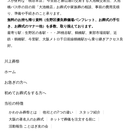
スが便利な「桃谷本店」 今里筋と勝山通の交差する大池橋交差点、大池
橋バス停の目の前「大池橋店」お葬式や家族葬の相談、事前の費用見積
り、準備や手続きのこと承ります。
無料のお持ち帰り資料（生野区優良葬儀場パンフレット、お葬式の手引
き、お葬式のマナー他）を多数、取り揃えております。
最寄り駅：生野区の各駅・・・JR桃谷駅、鶴橋駅、東部市場前駅、近
鉄・鶴橋駅、今里駅、大阪メトロ千日前線鶴橋駅から乗り継ぎアクセス良
好。
川上葬祭
ホーム
お急ぎの方へ
初めてお葬式をする方へ
当社の特徴
かわかみ葬祭とは
他社との7つの違い
スタッフ紹介
大阪の著名人のお葬式
ネットで葬儀を注文する前に
活動報告 ことほぎ友の会