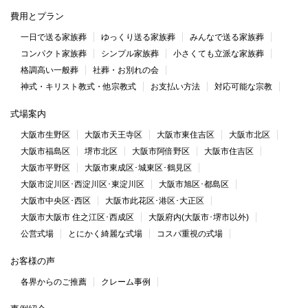
費用とプラン
一日で送る家族葬
ゆっくり送る家族葬
みんなで送る家族葬
コンパクト家族葬
シンプル家族葬
小さくても立派な家族葬
格調高い一般葬
社葬・お別れの会
神式・キリスト教式・他宗教式
お支払い方法
対応可能な宗教
式場案内
大阪市生野区
大阪市天王寺区
大阪市東住吉区
大阪市北区
大阪市福島区
堺市北区
大阪市阿倍野区
大阪市住吉区
大阪市平野区
大阪市東成区･城東区･鶴見区
大阪市淀川区･西淀川区･東淀川区
大阪市旭区･都島区
大阪市中央区･西区
大阪市此花区･港区･大正区
大阪市大阪市 住之江区･西成区
大阪府内(大阪市･堺市以外)
公営式場
とにかく綺麗な式場
コスパ重視の式場
お客様の声
各界からのご推薦
クレーム事例