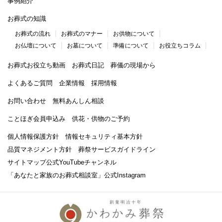
事例紹介
お葬式の知識
お葬式の流れ
お葬式のマナー
お供物について
お仏壇について
お墓について
準備について
お役立ちコラム
お葬式お役立ち動画
お葬式日記
葬儀の現場から
よくあるご質問
企業情報
採用情報
お問い合わせ
無料あんしん相談
ことほぎ会員申込み
供花・供物のご予約
個人情報保護方針
情報セキュリティ基本方針
品質マネジメント方針
葬祭サービスガイドライン
サイトマップ
公式YouTubeチャンネル
「あなたと家族のお葬式相談室」
公式Instagram