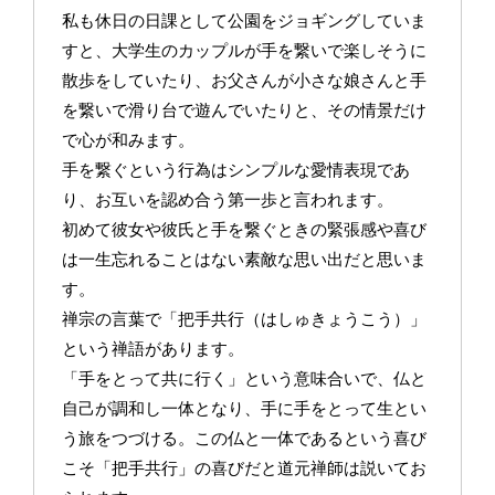
私も休日の日課として公園をジョギングしていま
すと、大学生のカップルが手を繋いで楽しそうに
散歩をしていたり、お父さんが小さな娘さんと手
を繋いで滑り台で遊んでいたりと、その情景だけ
で心が和みます。
手を繋ぐという行為はシンプルな愛情表現であ
り、お互いを認め合う第一歩と言われます。
初めて彼女や彼氏と手を繋ぐときの緊張感や喜び
は一生忘れることはない素敵な思い出だと思いま
す。
禅宗の言葉で「把手共行（はしゅきょうこう）」
という禅語があります。
「手をとって共に行く」という意味合いで、仏と
自己が調和し一体となり、手に手をとって生とい
う旅をつづける。この仏と一体であるという喜び
こそ「把手共行」の喜びだと道元禅師は説いてお