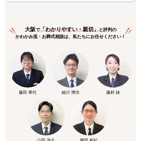
大阪
「
わかりやすい・親切
」
で
と評判の
かわかみ流・お葬式相談は、私たちにお任せください！
藤田 華代
細川 博功
藤村 緑
山田 洋介
藤田 有紀