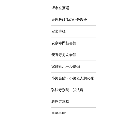
堺市立斎場
天理教はるのひ分教会
安楽寺様
安泉寺門徒会館
安養寺えん会館
家族葬ホール僧伽
小路会館・小路老人憩の家
弘法寺別院 弘法庵
教恩寺本堂
東平会館