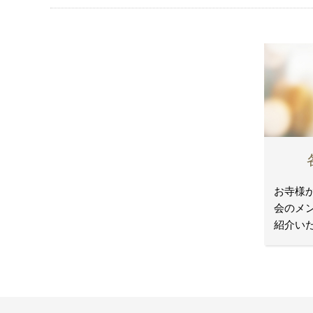
お寺様
会のメ
紹介い