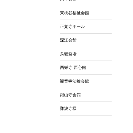
東桃谷福祉会館
正覚寺ホール
深江会館
瓜破斎場
西栄寺 西心館
観音寺法輪会館
銀山寺会館
難波寺様