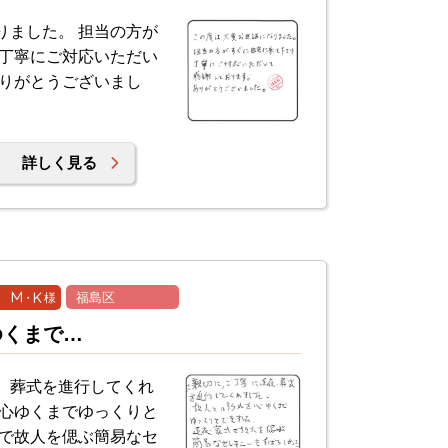
りました。 担当の方が
 丁寧にご対応いただい
ありがとうございまし
詳しく見る
 M・K 様
福島区
ゆくまで…
、葬式を進行してくれ
を心ゆくまでゆっくりと
式で故人を偲ぶ簡易なセ