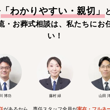
「
わかりやすい・親切
」
で
流・お葬式相談は、私たちにお
い！
川 博功
藤村 緑
山田 
任
があるから、専任スタッフ全員が
実在・フルネ