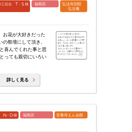
三石台 T・S 様
福島区
弘法寺別院
弘法庵
、お花が大好きだった
いの祭壇にして頂き、
」と喜んでくれた事と思
にとっても親切にいろい
詳しく見る
 N・O 様
福島区
安養寺えん会館