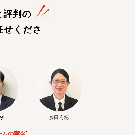
と評判の
任せくださ
洋介
藤田 有紀
ームの実名
]