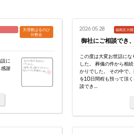
2026.05.28
天理教はるのひ
福島区大開
分教会
御社にご相談でき
この度は大変お世話にな
施設に
した。 葬儀の件から相
も感謝
かりでした。 その中で
を10日間程も預って頂
談でき...