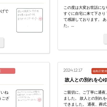
この度は大変お世話にな
かげで
すぐに自宅に来て下さり
て感謝しております。 
た。...
2024.12.17
区
福島区鷺洲
故人との別れを心
ていね
ご親切に、ご丁寧に通夜
うござ
ました。 故人との別れ
できました。 通夜、葬