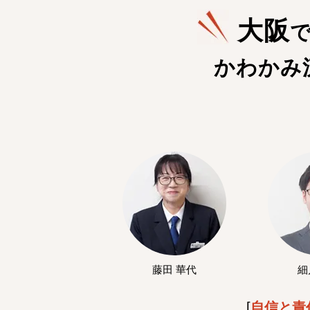
大阪
かわかみ
藤田 華代
細
[
自信と責