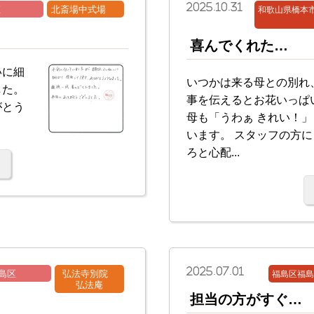
2025.10.31
区
北斎場中式場
和歌山県橋本市
喜んでくれた…
いに細
いつかは来る母との別れ
した。
事を伝えるとお花いっぱ
がとう
母も「うわぁ きれい！
います。 スタッフの方
ろと心配...
2025.07.01
島区
弘法寺別院
福島区福島
弘法庵
担当の方がすぐ…