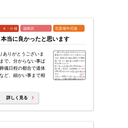
 Ｋ・Ｈ 様
福島区
北斎場中式場
、本当に良かったと思います
りありがとうございま
続まで、分からない事ば
、葬儀日程の都合で遺体
くなど、細かい事まで相
詳しく見る